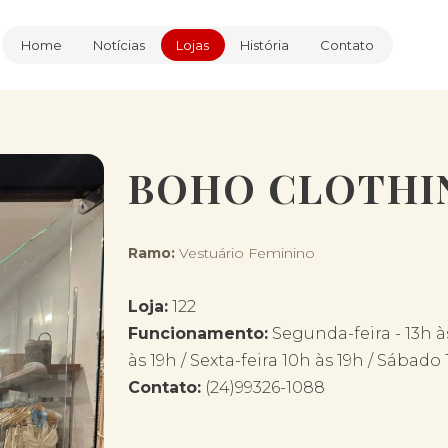
Home
Notícias
Lojas
História
Contato
BOHO CLOTHI
Ramo:
Vestuário Feminino
Loja:
122
Funcionamento:
Segunda-feira - 13h às
às 19h / Sexta-feira 10h às 19h / Sábad
Contato:
(24)99326-1088